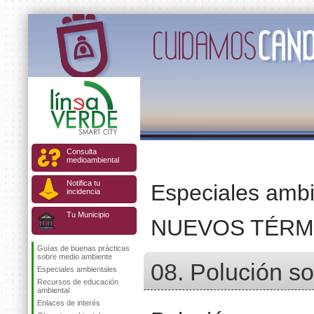
Consulta
medioambiental
Notifica tu
Especiales ambi
incidencia
Tu Municipio
NUEVOS TÉRM
Guías de buenas prácticas
sobre medio ambiente
08. Polución so
Especiales ambientales
Recursos de educación
ambiental
Enlaces de interés