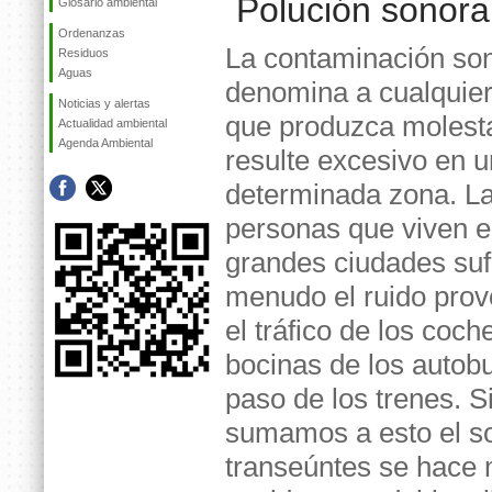
Polución sonora
Glosario ambiental
Ordenanzas
La contaminación so
Residuos
Aguas
denomina a cualquier
Noticias y alertas
que produzca molest
Actualidad ambiental
Agenda Ambiental
resulte excesivo en 
determinada zona. L
personas que viven e
grandes ciudades suf
menudo el ruido pro
el tráfico de los coch
bocinas de los autobu
paso de los trenes. S
sumamos a esto el son
transeúntes se hace mu