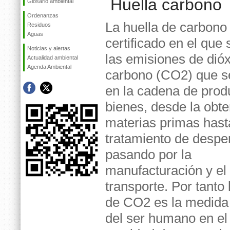
Huella carbono
Glosario ambiental
Ordenanzas
La huella de carbono
Residuos
Aguas
certificado en el que
Noticias y alertas
las emisiones de dió
Actualidad ambiental
Agenda Ambiental
carbono (CO2) que se
en la cadena de prod
bienes, desde la obt
materias primas hast
tratamiento de desper
pasando por la
manufacturación y el
transporte. Por tanto 
de CO2 es la medida 
del ser humano en el