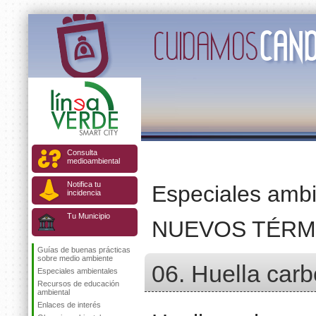
Consulta
medioambiental
Notifica tu
Especiales ambi
incidencia
Tu Municipio
NUEVOS TÉRM
Guías de buenas prácticas
sobre medio ambiente
06. Huella carb
Especiales ambientales
Recursos de educación
ambiental
Enlaces de interés