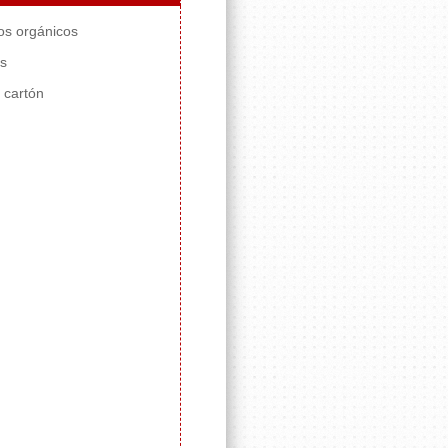
os orgánicos
s
 cartón