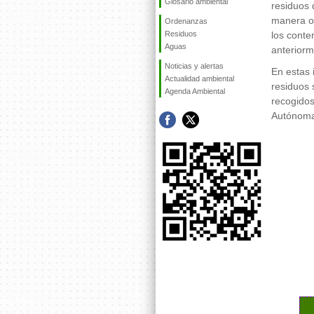
Glosario ambiental
residuos 
manera o
Ordenanzas
Residuos
los cont
Aguas
anteriorm
Noticias y alertas
En estas 
Actualidad ambiental
residuos 
Agenda Ambiental
recogidos
Autónoma 