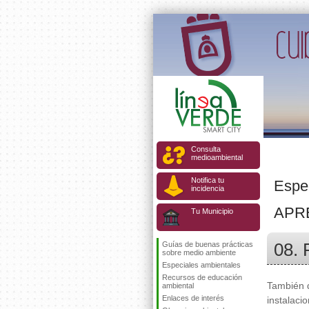
Consulta
medioambiental
Notifica tu
Espe
incidencia
APR
Tu Municipio
08. 
Guías de buenas prácticas
sobre medio ambiente
Especiales ambientales
Recursos de educación
También 
ambiental
Enlaces de interés
instalaci