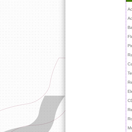
Ac
Ac
Ba
Fl
Pi
Ra
Ca
T
Re
El
CD
Re
Ro
Mu