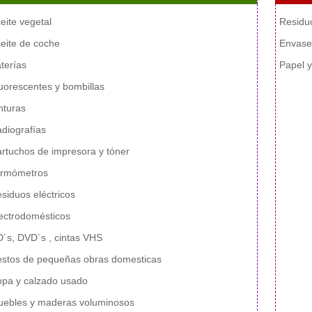
eite vegetal
Residu
eite de coche
Envase
terías
Papel y
uorescentes y bombillas
nturas
diografías
rtuchos de impresora y tóner
ermómetros
siduos eléctricos
ectrodomésticos
´s, DVD´s , cintas VHS
stos de pequeñas obras domesticas
pa y calzado usado
ebles y maderas voluminosos