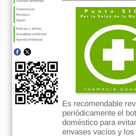
Glosario ambiental
Ordenanzas
Residuos
Aguas
Noticias y alertas
Actualidad ambiental
Agenda Ambiental
Es recomendable rev
periódicamente el bot
doméstico para evita
envases vacíos y los