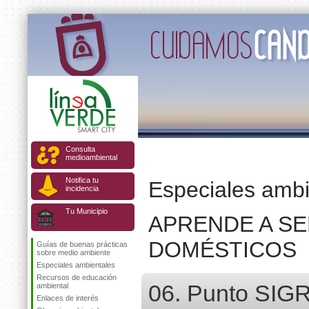
Consulta
medioambiental
Notifica tu
Especiales ambi
incidencia
Tu Municipio
APRENDE A S
DOMÉSTICOS
Guías de buenas prácticas
sobre medio ambiente
Especiales ambientales
Recursos de educación
06. Punto SIG
ambiental
Enlaces de interés