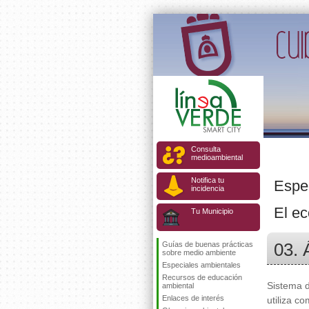
Consulta
medioambiental
Notifica tu
Espe
incidencia
El ec
Tu Municipio
03. 
Guías de buenas prácticas
sobre medio ambiente
Especiales ambientales
Recursos de educación
Sistema 
ambiental
Enlaces de interés
utiliza c