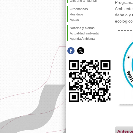
Glosario ambiental
Programa
Ambiente 
Ordenanzas
Residuos
debajo y 
Aguas
ecológico
Noticias y alertas
Actualidad ambiental
Agenda Ambiental
Anteri