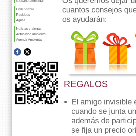
Os queremos dejar u
Glosario ambiental
cuantos consejos qu
Ordenanzas
Residuos
os ayudarán:
Aguas
Noticias y alertas
Actualidad ambiental
Agenda Ambiental
REGALOS
El amigo invisible
cuando se junta un
además de partici
se fija un precio o