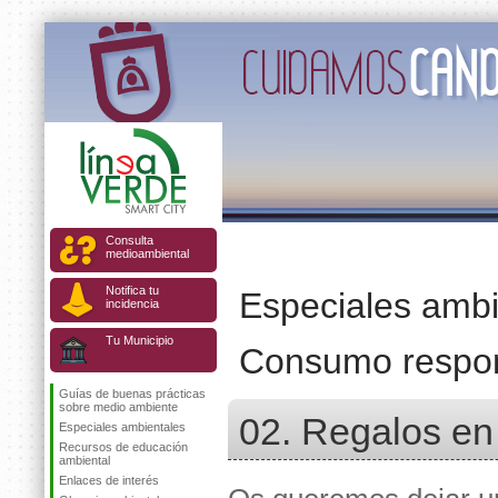
Consulta
medioambiental
Notifica tu
Especiales ambi
incidencia
Tu Municipio
Consumo respon
Guías de buenas prácticas
sobre medio ambiente
02. Regalos en
Especiales ambientales
Recursos de educación
ambiental
Enlaces de interés