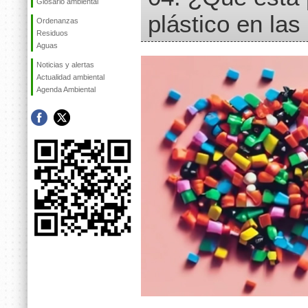
Glosario ambiental
plástico en las
Ordenanzas
Residuos
Aguas
Noticias y alertas
Actualidad ambiental
Agenda Ambiental