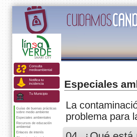
Consulta
medioambiental
Notifica tu
Especiales am
incidencia
Tu Municipio
La contaminació
Guías de buenas prácticas
sobre medio ambiente
problema para l
Especiales ambientales
Recursos de educación
ambiental
04. ¿Qué está 
Enlaces de interés