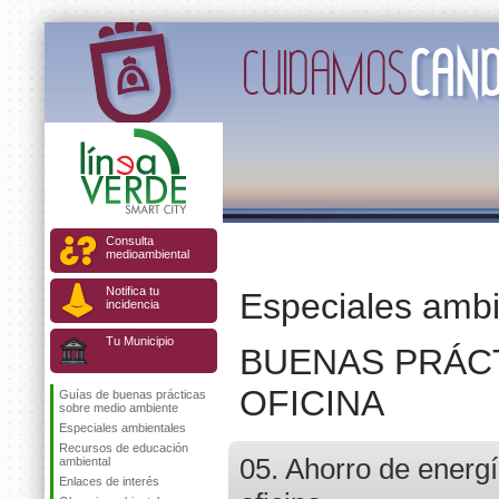
Consulta
medioambiental
Notifica tu
Especiales ambi
incidencia
Tu Municipio
BUENAS PRÁCT
OFICINA
Guías de buenas prácticas
sobre medio ambiente
Especiales ambientales
Recursos de educación
05. Ahorro de energí
ambiental
Enlaces de interés