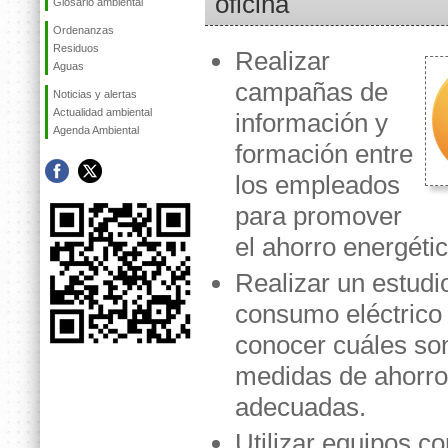
oficina
Glosario ambiental
Ordenanzas
Residuos
Realizar
Aguas
campañas de
Noticias y alertas
Actualidad ambiental
información y
Agenda Ambiental
formación entre
los empleados
para promover
el ahorro energétic
Realizar un estudi
consumo eléctrico
conocer cuáles son
medidas de ahorr
adecuadas.
Utilizar equipos c