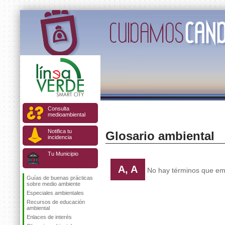
Consulta
medioambiental
Notifica tu
Glosario ambiental
incidencia
Tu Municipio
A, A
No hay términos que emp
Guías de buenas prácticas
sobre medio ambiente
Especiales ambientales
Recursos de educación
ambiental
Enlaces de interés