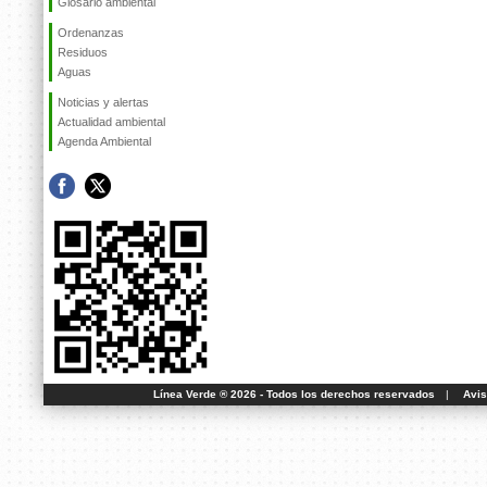
Glosario ambiental
Ordenanzas
Residuos
Aguas
Noticias y alertas
Actualidad ambiental
Agenda Ambiental
Línea Verde ® 2026 - Todos los derechos reservados
|
Avis